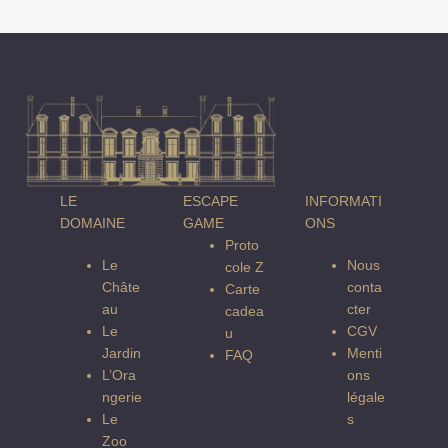
LE
ESCAPE
INFORMATI
DOMAINE
GAME
ONS
Proto
Le
Nous
cole Z
Châte
conta
Carte
au
cter
cadea
Le
CGV
u
Jardin
Menti
FAQ
L’Ora
ons
ngerie
légale
Le
s
Zoo