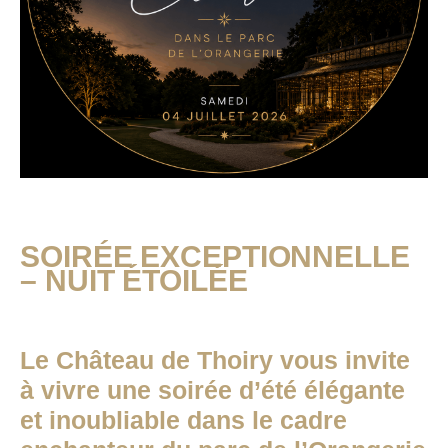
SOIRÉE EXCEPTIONNELLE
– NUIT ÉTOILÉE
Le Château de Thoiry vous invite
à vivre une soirée d’été élégante
et inoubliable dans le cadre