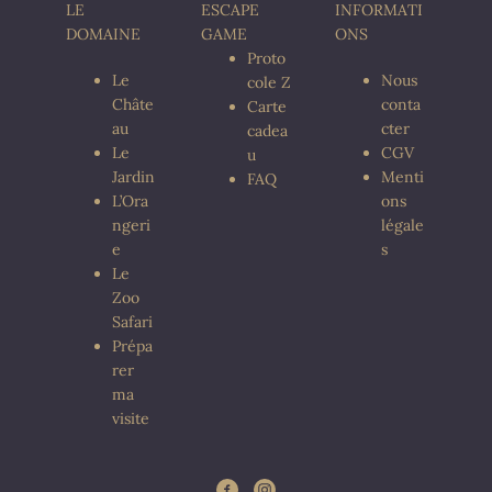
LE
ESCAPE
INFORMATI
DOMAINE
GAME
ONS
Proto
Le
Nous
cole Z
Châte
conta
Carte
au
cter
cadea
Le
CGV
u
Jardin
Menti
FAQ
L’Ora
ons
ngeri
légale
e
s
Le
Zoo
Safari
Prépa
rer
ma
visite