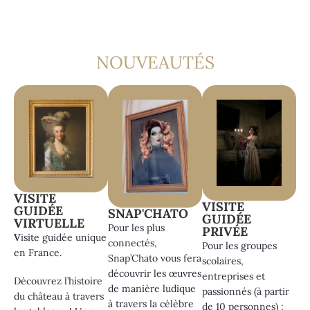
NOUVEAUTÉS
VISITE
VISITE
GUIDÉE
SNAP'CHATO
GUIDÉE
VIRTUELLE
Pour les plus
PRIVÉE
V
isite guidée unique
connectés,
Pour les groupes
en France.
Snap’Chato vous fera
scolaires,
découvrir les œuvres
entreprises et
Découvrez l’histoire
de manière ludique
passionnés (à partir
du château à travers
à travers la célèbre
de 10 personnes) :