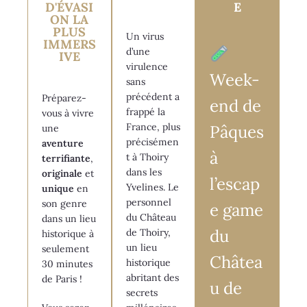
D'ÉVASI
E
ON LA
PLUS
Un virus
IMMERS
d’une
IVE
virulence
Week-
sans
précédent a
Préparez-
end de
frappé la
vous à vivre
France, plus
Pâques
une
précisémen
aventure
à
t à Thoiry
terrifiante
,
dans les
originale
et
l’escap
Yvelines. Le
unique
en
personnel
son genre
e game
du Château
dans un lieu
du
de Thoiry,
historique à
un lieu
seulement
Châtea
historique
30 minutes
abritant des
de Paris !
u de
secrets