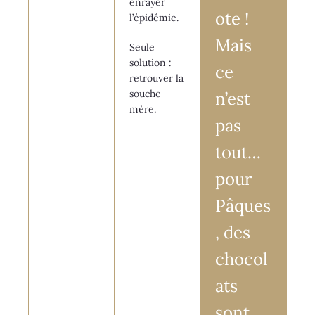
enrayer
ote !
l’épidémie.
Mais
Seule
solution :
ce
retrouver la
souche
n’est
mère.
pas
tout…
pour
Pâques
, des
chocol
ats
sont