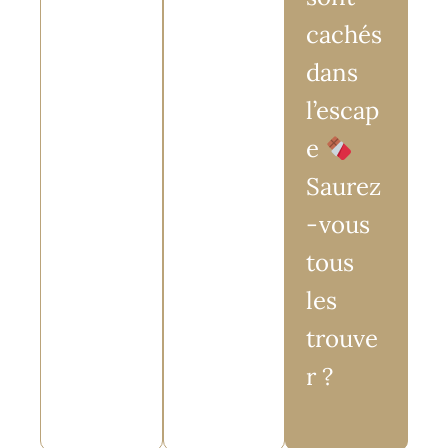
cachés
dans
l’escap
e
Saurez
-vous
tous
les
trouve
r ?