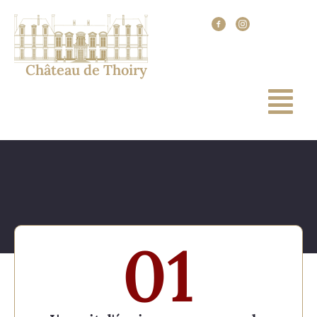
Château de Thoiry
0
1