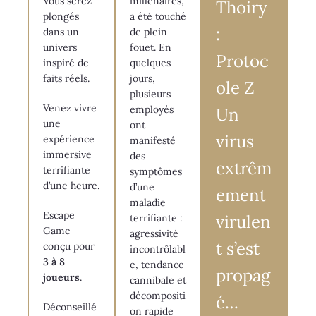
Vous serez
millénaires,
Thoiry
plongés
a été touché
:
dans un
de plein
univers
fouet. En
Protoc
inspiré de
quelques
faits réels.
jours,
ole Z
plusieurs
Venez vivre
employés
Un
une
ont
virus
expérience
manifesté
immersive
des
extrêm
terrifiante
symptômes
d’une heure.
d’une
ement
maladie
Escape
virulen
terrifiante :
Game
agressivité
t s’est
conçu pour
incontrôlabl
3 à 8
e, tendance
propag
joueurs
.
cannibale et
décompositi
é…
Déconseillé
on rapide