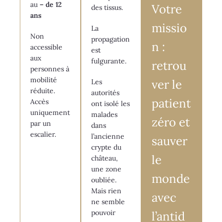
au
– de 12
Votre
des tissus.
ans
missio
La
Non
propagation
n :
accessible
est
aux
fulgurante.
retrou
personnes à
mobilité
ver le
Les
réduite.
autorités
patient
Accès
ont isolé les
uniquement
malades
zéro et
par un
dans
escalier.
l’ancienne
sauver
crypte du
le
château,
une zone
monde
oubliée.
Mais rien
avec
ne semble
pouvoir
l’antid