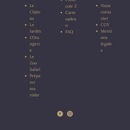
Le
Nous
cole Z
Châte
conta
Carte
au
cter
cadea
Le
CGV
u
Jardin
Menti
FAQ
L’Ora
ons
ngeri
légale
e
s
Le
Zoo
Safari
Prépa
rer
ma
visite