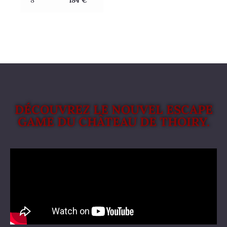
8
184 €
DÉCOUVREZ LE NOUVEL ESCAPE
GAME DU CHÂTEAU DE THOIRY.