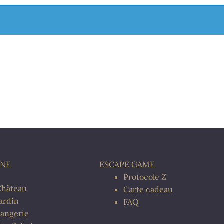
INE
ESCAPE GAME
Protocole Z
Château
Carte cadeau
Jardin
FAQ
rangerie