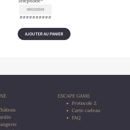
Téléphone
*
##########
AJOUTER AU PANIER
INE
ESCAPE GAME
Protocole Z
Château
Carte cadeau
Jardin
FAQ
rangerie