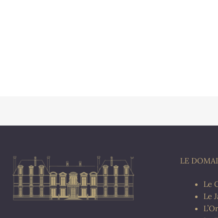
LE DOMA
Le 
Le 
L’O