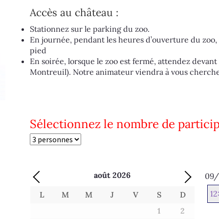
Accès au château :
Stationnez sur le parking du zoo.
En journée, pendant les heures d’ouverture du zoo,
pied
En soirée, lorsque le zoo est fermé, attendez devant 
Montreuil). Notre animateur viendra à vous cherche
Sélectionnez le nombre de particip
août
2026
09/
12
L
M
M
J
V
S
D
1
2